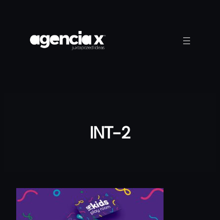
Saltar
al
contenido
INT-2