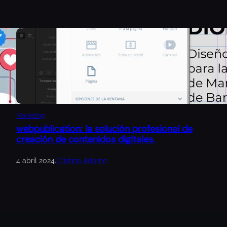
Marketing
webpublication: la solución profesional de
creación de contenidos digitales.
4 abril 2024
.
Cristina Adame