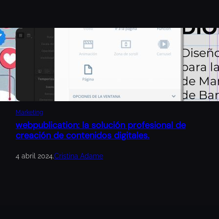
Marketing
webpublication: la solución profesional de
creación de contenidos digitales.
4 abril 2024
.
Cristina Adame