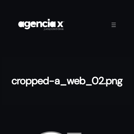
Saltar
al
contenido
cropped-a_web_02.png