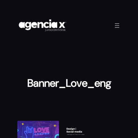
Saltar
al
contenido
Banner_Love_eng